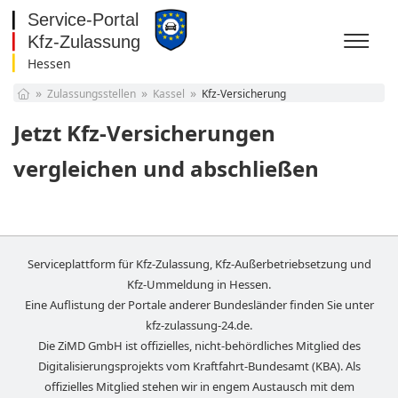
Hessen
Baden-Württemberg
Zulassungsstellen
Kassel
Kfz-Versicherung
Bayern
Berlin
Jetzt Kfz-Versicherungen
Brandenburg
Bremen
vergleichen und abschließen
Hamburg
Hessen
Mecklenburg-
Vorpommern
Niedersachsen
Nordrhein-Westfalen
Serviceplattform für Kfz-Zulassung, Kfz-Außerbetriebsetzung und
Rheinland-Pfalz
Kfz-Ummeldung in
Hessen
.
Saarland
Eine Auflistung der Portale anderer Bundesländer finden Sie unter
Sachsen
kfz-zulassung-24.de
.
Sachsen-Anhalt
Die ZiMD GmbH ist offizielles, nicht-behördliches Mitglied des
Schleswig-Holstein
Digitalisierungsprojekts vom Kraftfahrt-Bundesamt (KBA). Als
Thüringen
offizielles Mitglied stehen wir in engem Austausch mit dem